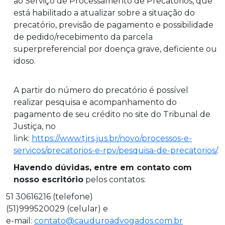
ao Serviço de Processamento de Precatórios, que
está habilitado a atualizar sobre a situação do
precatório, previsão de pagamento e possibilidade
de pedido/recebimento da parcela
superpreferencial por doença grave, deficiente ou
idoso.
A partir do número do precatório é possível
realizar pesquisa e acompanhamento do
pagamento de seu crédito no site do Tribunal de
Justiça, no
link:
https://www.tjrs.jus.br/novo/processos-e-
servicos/precatorios-e-rpv/pesquisa-de-precatorios/
.
Havendo dúvidas, entre em contato com
nosso escritório
pelos contatos:
51 30616216 (telefone)
(51)999520029 (celular) e
e-mail:
contato@cauduroadvogados.com.br