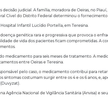
s decisão judicial. A família, moradora de Oeiras, no Pia
ral Cível do Distrito Federal determinou o forneciment
Hospital Infantil Lucídio Portella, em Teresina.
doença genética rara e progressiva que provoca o enf
lidade de vida dos pacientes ficam comprometidas. A c
imentos.
do medicamento para seis meses de tratamento. A medica
camentos entre Oeiras e Teresina.
esponsável pelo caso, o medicamento contribui para reta
os sintomas costumam surgir entre os 4 e os 6 anos, e, ap
 (Duvyzat).
 Agência Nacional de Vigilância Sanitária (Anvisa) e seu