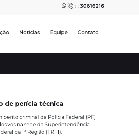
30616216
(51)
ação
Notícias
Equipe
Contato
o de perícia técnica
perito criminal da Polícia Federal (PF)
plosivos na sede da Superintendência
eral da 1ª Região (TRF1).