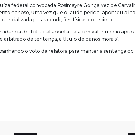
a, juíza federal convocada Rosimayre Gonçalvez de Carva
nto danoso, uma vez que o laudo pericial apontou a inad
encializada pelas condições físicas do recinto.
isprudência do Tribunal aponta para um valor médio apr
arbitrado da sentença, a título de danos morais”.
anhando o voto da relatora para manter a sentença do J